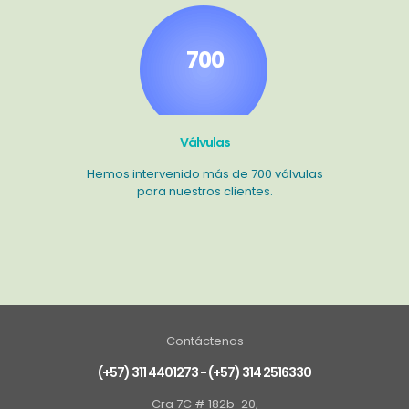
700
Válvulas
Hemos intervenido más de 700 válvulas
para nuestros clientes.
Contáctenos
(+57) 311 4401273
-
(+57) 314 2516330
Cra 7C # 182b-20,